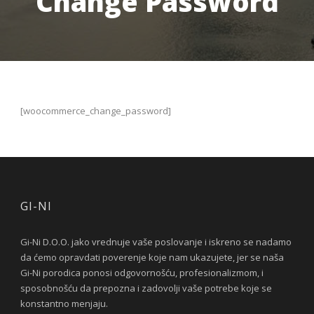
Change Password
[woocommerce_change_password]
GI-NI
Gi-Ni D.O.O. jako vrednuje vaše poslovanje i iskreno se nadamo
da ćemo opravdati poverenje koje nam ukazujete, jer se naša
Gi-Ni porodica ponosi odgovornošću, profesionalizmom, i
sposobnošću da prepozna i zadovolji vaše potrebe koje se
konstantno menjaju.