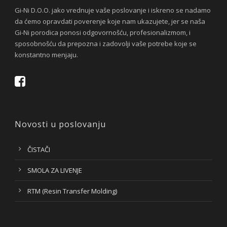
Gi-Ni D.O.O. jako vrednuje vaše poslovanje i iskreno se nadamo
da ćemo opravdati poverenje koje nam ukazujete, jer se naša
Gi-Ni porodica ponosi odgovornošću, profesionalizmom, i
sposobnošću da prepozna i zadovolji vaše potrebe koje se
konstantno menjaju.
Novosti u poslovanju
ČISTAČI
SMOLA ZA LIVENJE
RTM (Resin Transfer Molding)