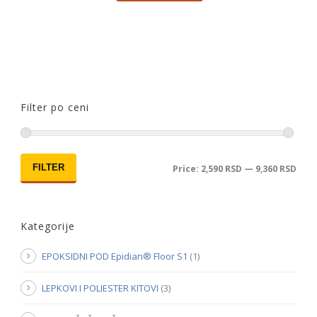
Filter po ceni
FILTER
Price:
2,590 RSD
—
9,360 RSD
Kategorije
EPOKSIDNI POD Epidian® Floor S1
(1)
LEPKOVI I POLIESTER KITOVI
(3)