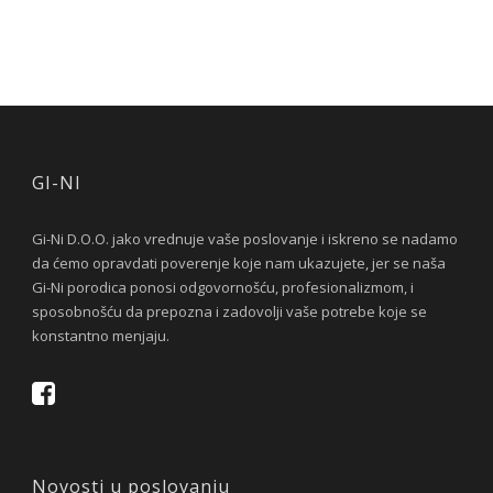
GI-NI
Gi-Ni D.O.O. jako vrednuje vaše poslovanje i iskreno se nadamo
da ćemo opravdati poverenje koje nam ukazujete, jer se naša
Gi-Ni porodica ponosi odgovornošću, profesionalizmom, i
sposobnošću da prepozna i zadovolji vaše potrebe koje se
konstantno menjaju.
Novosti u poslovanju